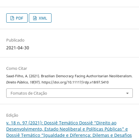
PDF
XML
Publicado
2021-04-30
Como Citar
Saad-Filho, A. (2021). Brazilian Democracy Facing Authoritarian Neoliberalism.
Direito Público
,
18
(97). https://doi.org/10.11117/rdp.v18i97.5410
Fomatos de Citação
Edição
v. 18 n. 97 (2021): Dossiê Temático Dossiê “Direito ao
Desenvolvimento, Estado Neoliberal e Políticas Públicas" e
Dossiê Temático “Igualdade e Diferença: Dilemas e Desafios