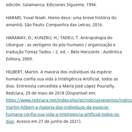
edición. Salamanca: Ediciones Sígueme, 1994.
HARARI, Yuval Noah. Homo deus: uma breve história do
amanhã. São Paulo: Companhia das Letras, 2016.
HARAWAY, D.; KUNZRU, H.; TADEU, T. Antropologia do
ciborgue : as vertigens do pós-humano / organização e
tradução Tomaz Tadeu – 2. ed. – Belo Horizonte : Autêntica
Editora, 2009.
HILBERT, Martin. A maioria dos indivíduos da espécie
humana confia sua vida à Inteligência Artificial, todos os
dias. Entrevista concedida a María José López Pourailly.
Redclara, 29 de maio de 2018 (Disponível em:
https://www.redclara.net/index.php/pt/noticiasyeventos/notici
martin-hilbert-a-maioria-dos-individuos-da-especie-
humana-confia-sua-vida-a-inteligencia-artificial-todos-os-
dias
. Acesso em 27 de junho de 2021).