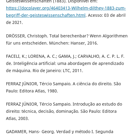
Geisteswissenschaften (1883). Disponível em:
https://docplayer.org/46403413-Wilhelm-dilthey-1883-zum-
begriff-der-geisteswissenschaften.html
. Acesso: 03 de abril
de 2021.
DRÖSSER, Christoph. Total berechenbar? Wenn Algorithmen
für uns entscheiden. München: Hanser, 2016.
FACELI, K.; LORENA, A. C.; GAMA, J.; CARVALHO, A. C. P. L. F.
de. Inteligência artificial: uma abordagem de aprendizado
de máquina. Rio de Janeiro: LTC, 2011.
FERRAZ JÚNIOR, Tércio Sampaio. A ciência do direito. São
Paulo: Editora Atlas, 1980.
FERRAZ JÚNIOR, Tércio Sampaio. Introdução ao estudo do
direito: técnica, decisão, dominação. São Paulo: Editora
Atlas, 2003.
GADAMER, Hans- Georg. Verdad y método I. Segunda