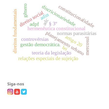
gênero
constitucionalidade
discricionariedade
direitos fundamentais
direito social
adin
adc
§ 3º
adpf
hermenêutica constitucional
planejamento urbano
normas parasitárias
artigo 20
controvérsias
mercosul
gestão democrática.
lei
teoria da legislação
relações especiais de sujeição
Siga-nos