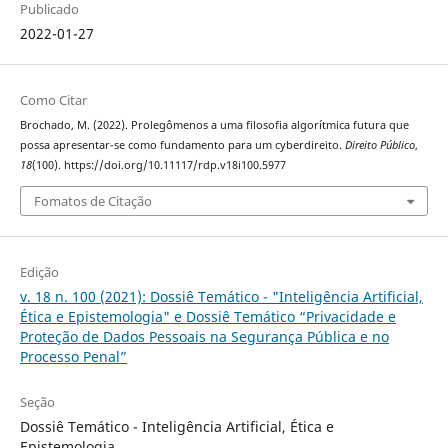
Publicado
2022-01-27
Como Citar
Brochado, M. (2022). Prolegômenos a uma filosofia algorítmica futura que
possa apresentar-se como fundamento para um cyberdireito.
Direito Público
,
18
(100). https://doi.org/10.11117/rdp.v18i100.5977
Fomatos de Citação
Edição
v. 18 n. 100 (2021): Dossiê Temático - "Inteligência Artificial,
Ética e Epistemologia" e Dossiê Temático “Privacidade e
Proteção de Dados Pessoais na Segurança Pública e no
Processo Penal”
Seção
Dossiê Temático - Inteligência Artificial, Ética e
Epistemologia