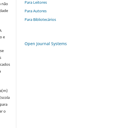
Para Leitores
a não
edade
Para Autores
Para Bibliotecários
a,
o e
Open Journal Systems
 se
s
icados
a
za(m)
Escola
 para
ar o