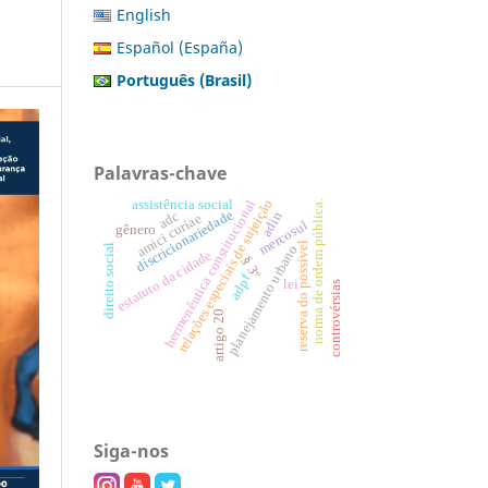
English
Español (España)
Português (Brasil)
Palavras-chave
relações especiais de sujeição
assistência social
hermenêutica constitucional
norma de ordem pública.
discricionariedade
adc
adin
amici curiae
mercosul
gênero
reserva do possível
direito social
planejamento urbano
estatuto da cidade
§ 3º
adpf
lei
controvérsias
artigo 20
Siga-nos