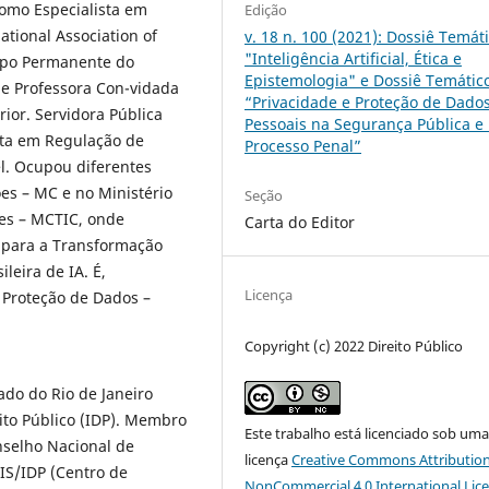
como Especialista em
Edição
ational Association of
v. 18 n. 100 (2021): Dossiê Temáti
"Inteligência Artificial, Ética e
orpo Permanente do
Epistemologia" e Dossiê Temátic
a e Professora Con-vidada
“Privacidade e Proteção de Dado
rior. Servidora Pública
Pessoais na Segurança Pública e
ista em Regulação de
Processo Penal”
l. Ocupou diferentes
es – MC e no Ministério
Seção
ões – MCTIC, onde
Carta do Editor
a para a Transformação
leira de IA. É,
Licença
 Proteção de Dados –
Copyright (c) 2022 Direito Público
ado do Rio de Janeiro
eito Público (IDP). Membro
Este trabalho está licenciado sob um
selho Nacional de
licença
Creative Commons Attribution
IS/IDP (Centro de
NonCommercial 4.0 International Lic