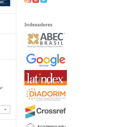
Indexadores
a".