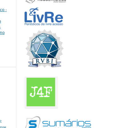
co -
o
s
 no
a
-
ense
.