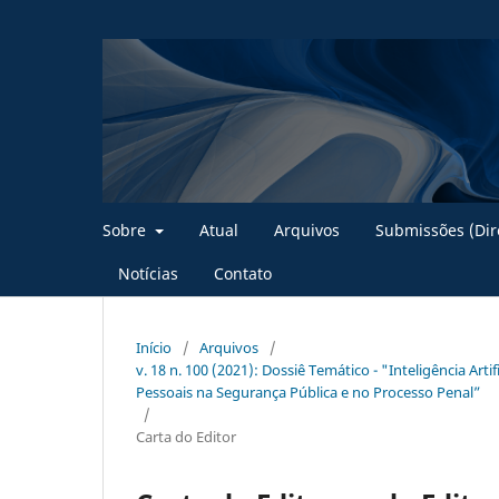
Sobre
Atual
Arquivos
Submissões (Dire
Notícias
Contato
Início
/
Arquivos
/
v. 18 n. 100 (2021): Dossiê Temático - "Inteligência Art
Pessoais na Segurança Pública e no Processo Penal”
/
Carta do Editor