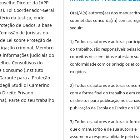
nselho Diretor da IAPP
als). Foi Coordenador-Geral
O(s)/A(s) autores(as) dos manuscrito
ério da Justiça, onde
submetidos concorda(m) com as regr
roteção de Dados, a base
seguir:
omissão de Juristas da
de Lei sobre Proteção de
1) Todos os autores e autoras partic
stigação criminal. Membro
do trabalho, são responsáveis pelas id
 informações judiciais do
conceitos nele emitidos e atestam su
elhos Consultivos do
conformidade com os princípios ético
 e Consumo (Instituto
exigidos.
 Garante para a Proteção
degli Studi di Camerino
2) Todos os autores e autoras conco
a Direito Privado
com a forma final do trabalho e em c
). Parte do seu trabalho
os direitos para publicação nos canai
publicação da Escola de Direito do IDP
3) Todos os autores e autoras infor
que o manuscrito é de sua autoria e
assumem a responsabilidade pelo tra