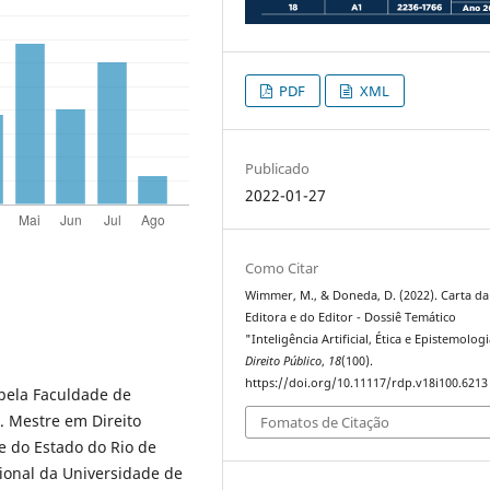
PDF
XML
Publicado
2022-01-27
Como Citar
Wimmer, M., & Doneda, D. (2022). Carta da
Editora e do Editor - Dossiê Temático
"Inteligência Artificial, Ética e Epistemologi
Direito Público
,
18
(100).
https://doi.org/10.11117/rdp.v18i100.6213
pela Faculdade de
. Mestre em Direito
Fomatos de Citação
e do Estado do Rio de
cional da Universidade de