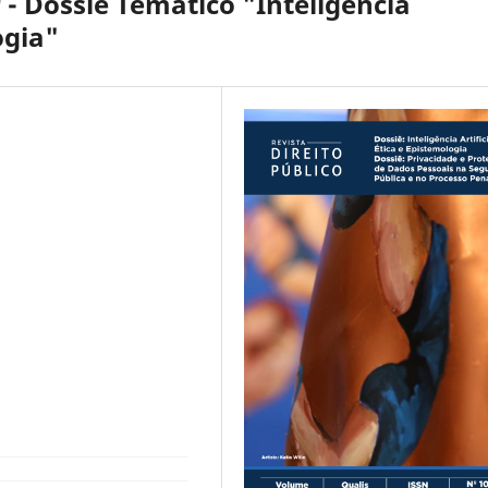
r - Dossiê Temático "Inteligência
ogia"