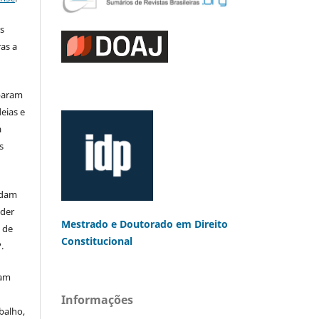
s
as a
iparam
eias e
a
s
rdam
eder
Mestrado e Doutorado
em Direito
s de
Constitucional
.
mam
Informações
balho,