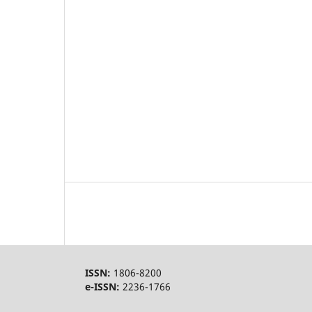
ISSN:
1806-8200
e-ISSN:
2236-1766