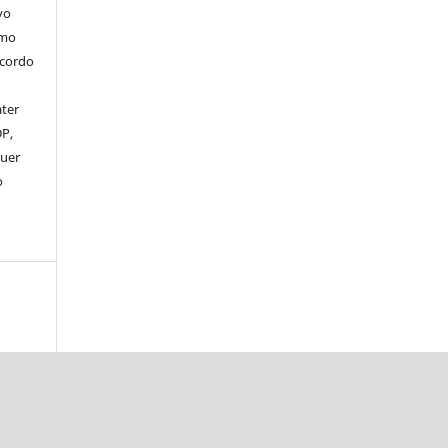
vo
omo
acordo
áter
DP,
uer
o