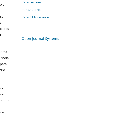
Para Leitores
o e
Para Autores
 se
Para Bibliotecários
s
icados
a
Open Journal Systems
za(m)
Escola
 para
ar o
vo
omo
acordo
áter