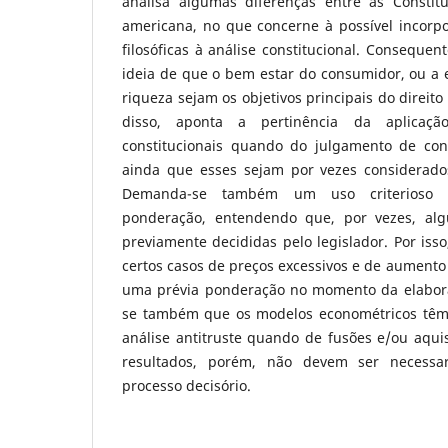
analisa algumas diferenças entre as Constitui
americana, no que concerne à possível incorpor
filosóficas à análise constitucional. Consequen
ideia de que o bem estar do consumidor, ou a ef
riqueza sejam os objetivos principais do direito
disso, aponta a pertinência da aplicaçã
constitucionais quando do julgamento de cond
ainda que esses sejam por vezes considerado
Demanda-se também um uso criterioso 
ponderação, entendendo que, por vezes, al
previamente decididas pelo legislador. Por isso
certos casos de preços excessivos e de aumento a
uma prévia ponderação no momento da elaboraç
se também que os modelos econométricos têm
análise antitruste quando de fusões e/ou aqui
resultados, porém, não devem ser necessar
processo decisório.