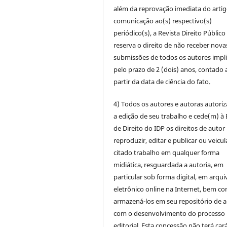
além da reprovação imediata do artig
comunicação ao(s) respectivo(s)
periódico(s), a Revista Direito Público
reserva o direito de não receber nova
submissões de todos os autores impl
pelo prazo de 2 (dois) anos, contado 
partir da data de ciência do fato.
4) Todos os autores e autoras autori
a edição de seu trabalho e cede(m) à 
de Direito do IDP os direitos de autor
reproduzir, editar e publicar ou veicul
citado trabalho em qualquer forma
midiática, resguardada a autoria, em
particular sob forma digital, em arqui
eletrônico online na Internet, bem c
armazená-los em seu repositório de 
com o desenvolvimento do processo
editorial. Esta concessão não terá car