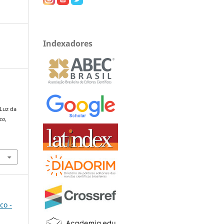
Indexadores
 Luz da
ico
,
co -