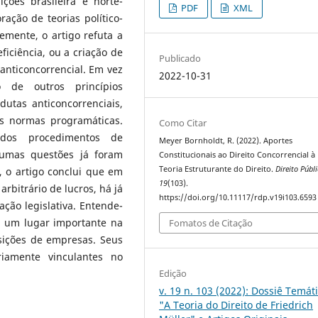
ções brasileira e norte-
PDF
XML
ação de teorias político-
temente, o artigo refuta a
iciência, ou a criação de
Publicado
 anticoncorrencial. Em vez
2022-10-31
o de outros princípios
utas anticoncorrenciais,
s normas programáticas.
Como Citar
dos procedimentos de
Meyer Bornholdt, R. (2022). Aportes
gumas questões já foram
Constitucionais ao Direito Concorrencial à
Teoria Estruturante do Direito.
Direito Públ
, o artigo conclui que em
19
(103).
rbitrário de lucros, há já
https://doi.org/10.11117/rdp.v19i103.6593
ão legislativa. Entende-
 um lugar importante na
Fomatos de Citação
sições de empresas. Seus
iamente vinculantes no
Edição
v. 19 n. 103 (2022): Dossiê Temáti
"A Teoria do Direito de Friedrich