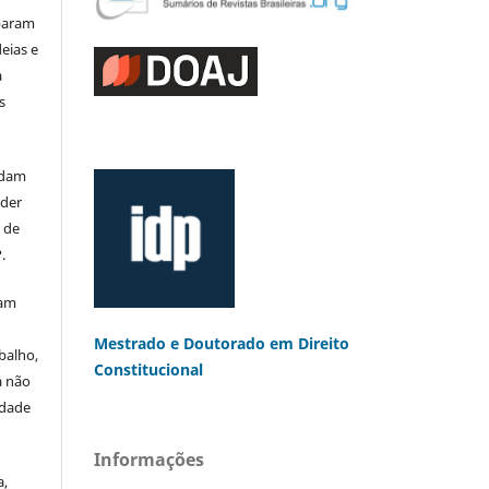
iparam
eias e
a
s
rdam
eder
s de
.
mam
Mestrado e Doutorado
em Direito
balho,
Constitucional
a não
edade
Informações
a,