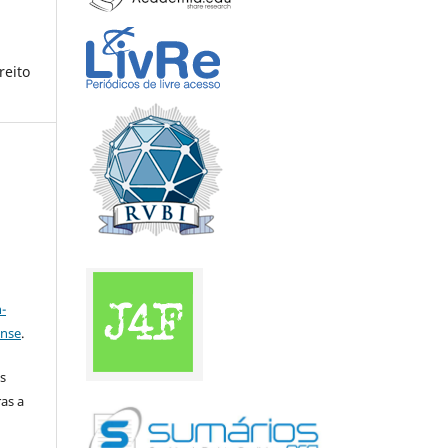
reito
a
-
ense
.
s
as a