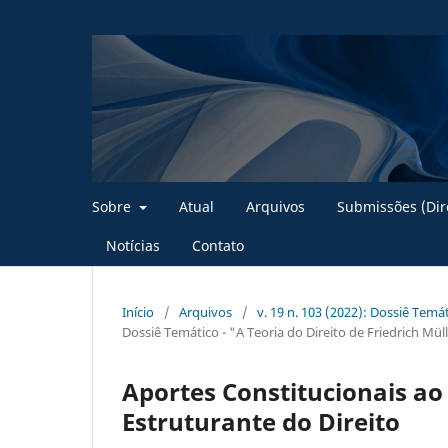
Sobre
Atual
Arquivos
Submissões (Dire
Notícias
Contato
Início
/
Arquivos
/
v. 19 n. 103 (2022): Dossiê Temát
Dossiê Temático - "A Teoria do Direito de Friedrich Mül
Aportes Constitucionais ao 
Estruturante do Direito