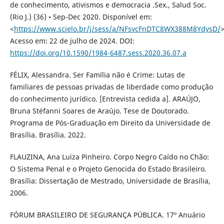
de conhecimento, ativismos e democracia .Sex., Salud Soc.
(Rio J.) (36) • Sep-Dec 2020. Disponível em:
<
https://www.scielo.br/j/sess/a/NFsvcFnDTC8WX388M8YdysD/
>
Acesso em: 22 de julho de 2024. DOI:
https://doi.org/10.1590/1984-6487.sess.2020.36.07.a
FÉLIX, Alessandra. Ser Família não é Crime: Lutas de
familiares de pessoas privadas de liberdade como produção
do conhecimento jurídico. [Entrevista cedida a]. ARAÚJO,
Bruna Stéfanni Soares de Araújo. Tese de Doutorado.
Programa de Pós-Graduação em Direito da Universidade de
Brasília. Brasília. 2022.
FLAUZINA, Ana Luiza Pinheiro. Corpo Negro Caído no Chão:
O Sistema Penal e o Projeto Genocida do Estado Brasileiro.
Brasília: Dissertação de Mestrado, Universidade de Brasília,
2006.
FÓRUM BRASILEIRO DE SEGURANÇA PÚBLICA. 17º Anuário