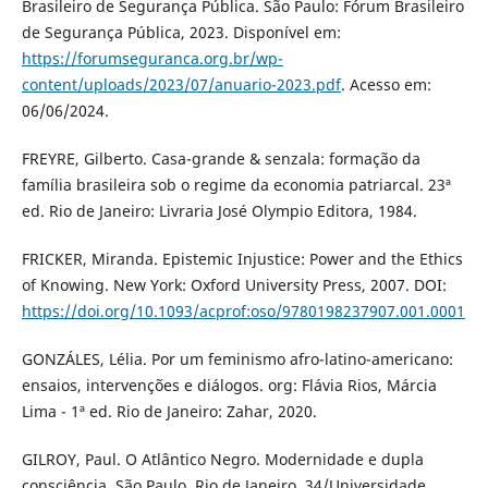
Brasileiro de Segurança Pública. São Paulo: Fórum Brasileiro
de Segurança Pública, 2023. Disponível em:
https://forumseguranca.org.br/wp-
content/uploads/2023/07/anuario-2023.pdf
. Acesso em:
06/06/2024.
FREYRE, Gilberto. Casa-grande & senzala: formação da
família brasileira sob o regime da economia patriarcal. 23ª
ed. Rio de Janeiro: Livraria José Olympio Editora, 1984.
FRICKER, Miranda. Epistemic Injustice: Power and the Ethics
of Knowing. New York: Oxford University Press, 2007. DOI:
https://doi.org/10.1093/acprof:oso/9780198237907.001.0001
GONZÁLES, Lélia. Por um feminismo afro-latino-americano:
ensaios, intervenções e diálogos. org: Flávia Rios, Márcia
Lima - 1ª ed. Rio de Janeiro: Zahar, 2020.
GILROY, Paul. O Atlântico Negro. Modernidade e dupla
consciência, São Paulo, Rio de Janeiro, 34/Universidade