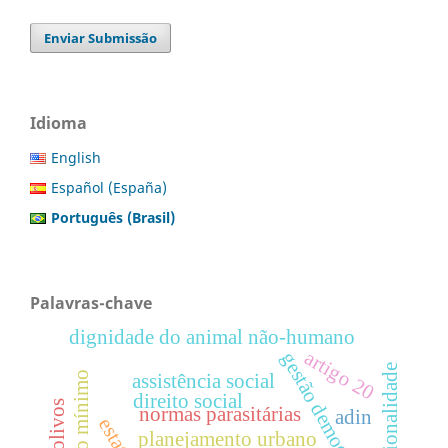
Enviar Submissão
Idioma
English
Español (España)
Português (Brasil)
Palavras-chave
dignidade do animal não-humano
artigo 20
gestão democrática.
constitucionalidade
assistência social
direito social
normas parasitárias
adin
planejamento urbano