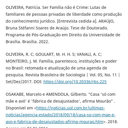
OLIVEIRA, Patrícia. Ser Família não é Crime: Lutas de
familiares de pessoas privadas de liberdade como produção
do conhecimento jurídico. [Entrevista cedida a]. ARAÚJO,
Bruna Stéfanni Soares de Araújo. Tese de Doutorado.
Programa de Pós-Graduação em Direito da Universidade de
Brasília. Brasília. 2022.
OLIVEIRA, R. C; GOULART, M. H. H. S; VANALI, A. C;
MONTEIRO, J. M. Família, parentesco, instituições e poder
no Brasil: retomada e atualização de uma agenda de
pesquisa. Revista Brasileira de Sociologia | Vol. 05, No. 11 |
Set/Dez/2017. DOI:
https://doi.org/10.20336/rbs.225
OSAKABE, Marcelo e AMENDOLA, Gilberto. “Casa 'só com
mãe e avó' é 'fábrica de desajustados', afirma Mourão” .
Disponível em <
https://noticias.uol.com.br/ultimas-
noticias/agencia-estado/2018/09/18/casa-so-com-mae-e-
avo-e-fabrica-de-desajustados-afirma-mourao.htm
>. 2018.