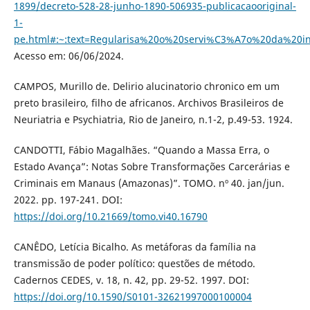
1899/decreto-528-28-junho-1890-506935-publicacaooriginal-
1-
pe.html#:~:text=Regularisa%20o%20servi%C3%A7o%20da%20
Acesso em: 06/06/2024.
CAMPOS, Murillo de. Delirio alucinatorio chronico em um
preto brasileiro, filho de africanos. Archivos Brasileiros de
Neuriatria e Psychiatria, Rio de Janeiro, n.1-2, p.49-53. 1924.
CANDOTTI, Fábio Magalhães. “Quando a Massa Erra, o
Estado Avança”: Notas Sobre Transformações Carcerárias e
Criminais em Manaus (Amazonas)”. TOMO. nº 40. jan/jun.
2022. pp. 197-241. DOI:
https://doi.org/10.21669/tomo.vi40.16790
CANÊDO, Letícia Bicalho. As metáforas da família na
transmissão de poder político: questões de método.
Cadernos CEDES, v. 18, n. 42, pp. 29-52. 1997. DOI:
https://doi.org/10.1590/S0101-32621997000100004