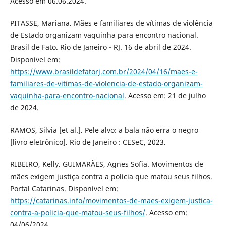
Acesso em 06.06.2024.
PITASSE, Mariana. Mães e familiares de vítimas de violência
de Estado organizam vaquinha para encontro nacional.
Brasil de Fato. Rio de Janeiro - RJ. 16 de abril de 2024.
Disponível em:
https://www.brasildefatorj.com.br/2024/04/16/maes-e-
familiares-de-vitimas-de-violencia-de-estado-organizam-
vaquinha-para-encontro-nacional
. Acesso em: 21 de julho
de 2024.
RAMOS, Silvia [et al.]. Pele alvo: a bala não erra o negro
[livro eletrônico]. Rio de Janeiro : CESeC, 2023.
RIBEIRO, Kelly. GUIMARÃES, Agnes Sofia. Movimentos de
mães exigem justiça contra a polícia que matou seus filhos.
Portal Catarinas. Disponível em:
https://catarinas.info/movimentos-de-maes-exigem-justica-
contra-a-policia-que-matou-seus-filhos/
. Acesso em:
04/06/2024.