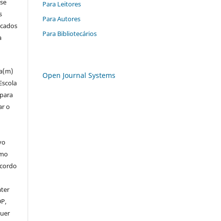
 se
Para Leitores
s
Para Autores
icados
Para Bibliotecários
a
za(m)
Open Journal Systems
Escola
 para
ar o
vo
omo
acordo
áter
DP,
uer