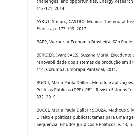
challenges, and opportunities. Energy Research &
112-121, 2014.
AYKUT, Stefan.; CASTRO, Monica. The end of fossi
Francis, p. 173-193. 2017.
BAER, Werner. A Economia Brasileira. São Paulo:
BERGIER, Ivan; SALIS, Suzana Maria. Excedente 
renovabilidade dos sistemas de produção em á
114. Corumbá: Embrapa Pantanal, 2011.
BUCCI, Maria Paula Dallari. Método e aplicaçõe
Políticas Públicas (DPP). REI - Revista Estudos Inst
832, 2019.
BUCCI, Maria Paula Dallari; SOUZA, Matheus Sil
Direito e políticas públicas: temas para uma ag
Sequência: Estudos Jurídicos e Políticos, v. 43, n.