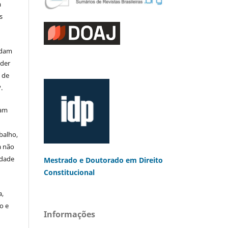
a
s
rdam
eder
s de
.
mam
balho,
a não
edade
Mestrado e Doutorado
em Direito
Constitucional
a,
o e
Informações