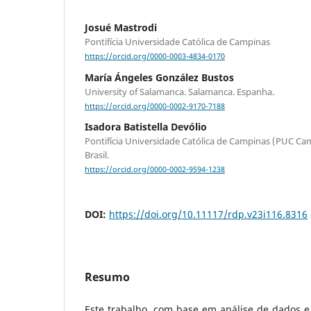
Josué Mastrodi
Pontifícia Universidade Católica de Campinas
https://orcid.org/0000-0003-4834-0170
María Ángeles González Bustos
University of Salamanca. Salamanca. Espanha.
https://orcid.org/0000-0002-9170-7188
Isadora Batistella Devólio
Pontifícia Universidade Católica de Campinas (PUC Ca
Brasil.
https://orcid.org/0000-0002-9594-1238
DOI:
https://doi.org/10.11117/rdp.v23i116.8316
Resumo
Este trabalho, com base em análise de dados e 