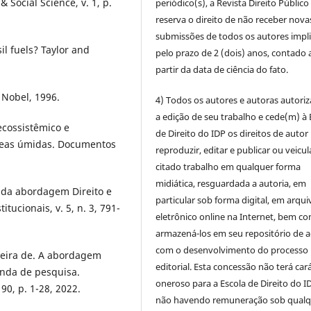
 Social Science, v. 1, p.
periódico(s), a Revista Direito Público
reserva o direito de não receber nova
submissões de todos os autores impl
l fuels? Taylor and
pelo prazo de 2 (dois) anos, contado 
partir da data de ciência do fato.
 Nobel, 1996.
4) Todos os autores e autoras autori
a edição de seu trabalho e cede(m) à 
ecossistêmico e
de Direito do IDP os direitos de autor
reas úmidas. Documentos
reproduzir, editar e publicar ou veicul
citado trabalho em qualquer forma
midiática, resguardada a autoria, em
s da abordagem Direito e
particular sob forma digital, em arqui
itucionais, v. 5, n. 3, 791-
eletrônico online na Internet, bem c
armazená-los em seu repositório de 
com o desenvolvimento do processo
veira de. A abordagem
editorial. Esta concessão não terá car
enda de pesquisa.
oneroso para a Escola de Direito do I
 90, p. 1-28, 2022.
não havendo remuneração sob qualq