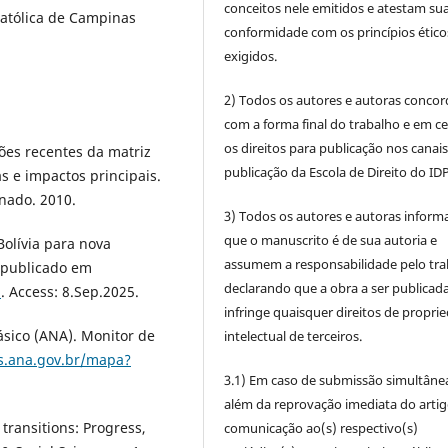
conceitos nele emitidos e atestam su
Católica de Campinas
conformidade com os princípios ético
exigidos.
2) Todos os autores e autoras conco
com a forma final do trabalho e em c
os direitos para publicação nos canai
es recentes da matriz
publicação da Escola de Direito do IDP
as e impactos principais.
enado. 2010.
3) Todos os autores e autoras infor
que o manuscrito é de sua autoria e
olívia para nova
assumem a responsabilidade pelo tra
, publicado em
declarando que a obra a ser publicad
1
. Access: 8.Sep.2025.
infringe quaisquer direitos de propri
ico (ANA). Monitor de
intelectual de terceiros.
s.ana.gov.br/mapa?
3.1) Em caso de submissão simultâne
além da reprovação imediata do artig
transitions: Progress,
comunicação ao(s) respectivo(s)