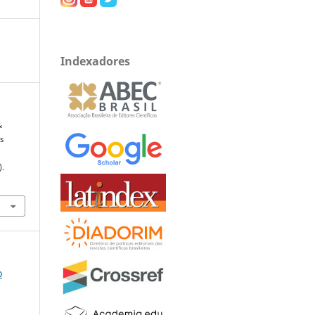
Indexadores
&
as
).
o