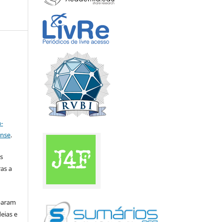
a
-
ense
.
s
as a
iparam
eias e