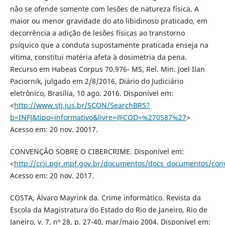
não se ofende somente com lesões de natureza física. A
maior ou menor gravidade do ato libidinoso praticado, em
decorrência a adição de lesões físicas ao transtorno
psíquico que a conduta supostamente praticada enseja na
vítima, constitui matéria afeta à dosimetria da pena.
Recurso em Habeas Corpus 70.976- MS, Rel. Min. Joel Ilan
Paciornik, julgado em 2/8/2016, Diário do Judiciário
eletrônico, Brasília, 10 ago. 2016. Disponível em:
<
http://www.stj.jus.br/SCON/SearchBRS?
b=INFJ&tipo=informativo&livre=@COD=%270587%27
>
Acesso em: 20 nov. 20017.
CONVENÇÃO SOBRE O CIBERCRIME. Disponível em:
<
http://ccji.pgr.mpf.gov.br/documentos/docs_documentos/con
Acesso em: 20 nov. 2017.
COSTA, Álvaro Mayrink da. Crime informático. Revista da
Escola da Magistratura do Estado do Rio de Janeiro, Rio de
Janeiro, v. 7, nº 28, p. 27-40, mar/maio 2004. Disponível em: