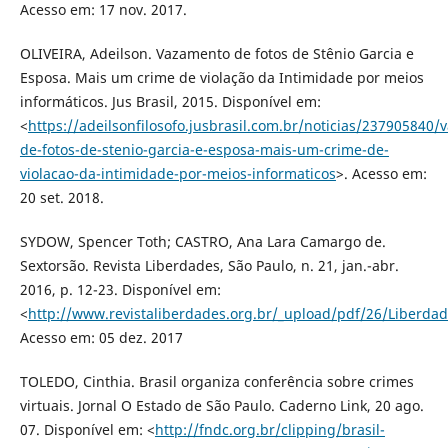
Acesso em: 17 nov. 2017.
OLIVEIRA, Adeilson. Vazamento de fotos de Stênio Garcia e
Esposa. Mais um crime de violação da Intimidade por meios
informáticos. Jus Brasil, 2015. Disponível em:
<
https://adeilsonfilosofo.jusbrasil.com.br/noticias/237905840
de-fotos-de-stenio-garcia-e-esposa-mais-um-crime-de-
violacao-da-intimidade-por-meios-informaticos
>. Acesso em:
20 set. 2018.
SYDOW, Spencer Toth; CASTRO, Ana Lara Camargo de.
Sextorsão. Revista Liberdades, São Paulo, n. 21, jan.-abr.
2016, p. 12-23. Disponível em:
<
http://www.revistaliberdades.org.br/_upload/pdf/26/Liberdad
Acesso em: 05 dez. 2017
TOLEDO, Cinthia. Brasil organiza conferência sobre crimes
virtuais. Jornal O Estado de São Paulo. Caderno Link, 20 ago.
07. Disponível em: <
http://fndc.org.br/clipping/brasil-