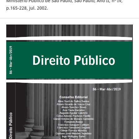
Ministério Público de São Paulo, São Paulo, Ano II, nº IV,
p.165-228, jul. 2002.