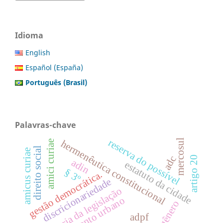
Idioma
English
Español (España)
Português (Brasil)
Palavras-chave
reserva do possível
mercosul
hermenêutica constitucional
amici curiae
direito social
amicus curiae
adc
artigo 20
adin
estatuto da cidade
§ 3º
gestão democrática.
discricionariedade
teoria da legislação
planejamento urbano
gênero
adpf