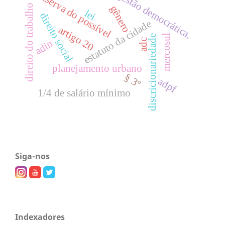
gestão democrática.
reserva do possível
direito do trabalho
gênero
lei
direito social
estatuto da cidade
artigo 20
mercosul
discricionariedade
adc
adin
planejamento urbano
§ 3º
adpf
1/4 de salário mínimo
Siga-nos
Indexadores