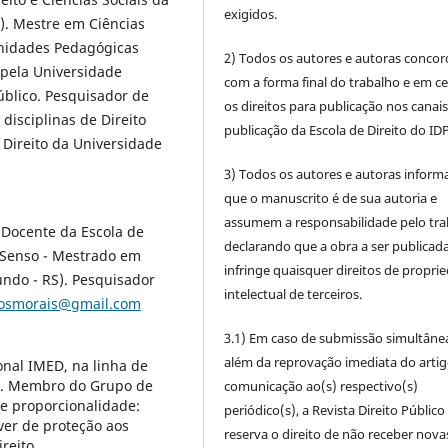
exigidos.
). Mestre em Ciências
 Unidades Pedagógicas
2) Todos os autores e autoras conco
 pela Universidade
com a forma final do trabalho e em c
úblico. Pesquisador de
os direitos para publicação nos canai
 disciplinas de Direito
publicação da Escola de Direito do IDP
 Direito da Universidade
3) Todos os autores e autoras infor
que o manuscrito é de sua autoria e
assumem a responsabilidade pelo tra
 Docente da Escola de
declarando que a obra a ser publicad
 Senso - Mestrado em
infringe quaisquer direitos de propri
undo - RS). Pesquisador
intelectual de terceiros.
tosmorais@gmail.com
3.1) Em caso de submissão simultâne
além da reprovação imediata do artig
onal IMED, na linha de
a. Membro do Grupo de
comunicação ao(s) respectivo(s)
e proporcionalidade:
periódico(s), a Revista Direito Público
ver de proteção aos
reserva o direito de não receber nova
reito.