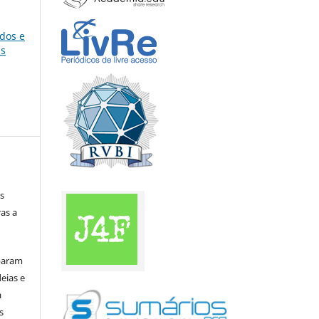
ados e
as
s
as a
iparam
eias e
a
s