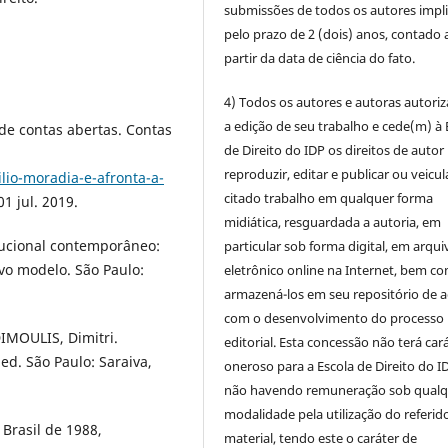
submissões de todos os autores impl
pelo prazo de 2 (dois) anos, contado 
partir da data de ciência do fato.
4) Todos os autores e autoras autori
a edição de seu trabalho e cede(m) à 
e contas abertas. Contas
de Direito do IDP os direitos de autor
reproduzir, editar e publicar ou veicul
lio-moradia-e-afronta-a-
citado trabalho em qualquer forma
01 jul. 2019.
midiática, resguardada a autoria, em
tucional contemporâneo:
particular sob forma digital, em arqui
vo modelo. São Paulo:
eletrônico online na Internet, bem c
armazená-los em seu repositório de 
com o desenvolvimento do processo
DIMOULIS, Dimitri.
editorial. Esta concessão não terá car
 ed. São Paulo: Saraiva,
oneroso para a Escola de Direito do I
não havendo remuneração sob qualq
modalidade pela utilização do referid
 Brasil de 1988,
material, tendo este o caráter de