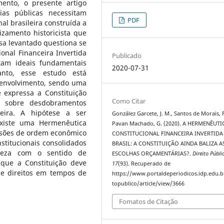
nto, o presente artigo
ias públicas necessitam
PDF
l brasileira construída a
izamento historicista que
sa levantado questiona se
onal Financeira Invertida
Publicado
ntam ideais fundamentais
2020-07-31
anto, esse estudo está
envolvimento, sendo uma
 expressa a Constituição
Como Citar
 sobre desdobramentos
leira. A hipótese a ser
González Garcete, J. M., Santos de Morais, F
existe uma Hermenêutica
Pavan Machado, G. (2020). A HERMENÊUTI
cisões de ordem econômico
CONSTITUCIONAL FINANCEIRA INVERTIDA
stitucionais consolidados
BRASIL: A CONSTITUIÇÃO AINDA BALIZA A
heza com o sentido de
ESCOLHAS ORÇAMENTÁRIAS?.
Direito Públi
 que a Constituição deve
17
(93). Recuperado de
de direitos em tempos de
https://www.portaldeperiodicos.idp.edu.b
topublico/article/view/3666
Fomatos de Citação