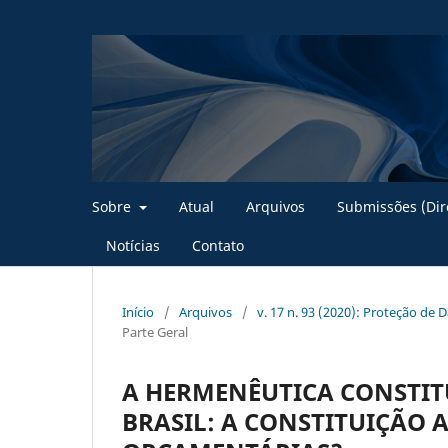
Sobre
Atual
Arquivos
Submissões (Dire
Notícias
Contato
Início
/
Arquivos
/
v. 17 n. 93 (2020): Proteção de D
Parte Geral
A HERMENÊUTICA CONSTIT
BRASIL: A CONSTITUIÇÃO 