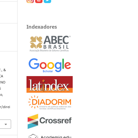
Indexadores
., &
CA
 NO
S
co
,
r/direi