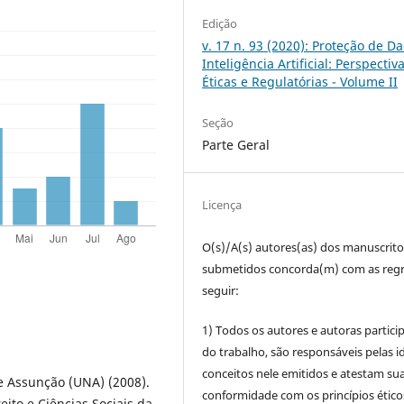
Edição
v. 17 n. 93 (2020): Proteção de D
Inteligência Artificial: Perspectiv
Éticas e Regulatórias - Volume II
Seção
Parte Geral
Licença
O(s)/A(s) autores(as) dos manuscrito
submetidos concorda(m) com as regr
seguir:
1) Todos os autores e autoras partic
do trabalho, são responsáveis pelas id
conceitos nele emitidos e atestam su
e Assunção (UNA) (2008).
conformidade com os princípios ético
eito e Ciências Sociais da