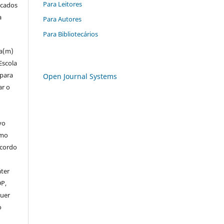
Para Leitores
icados
a
Para Autores
Para Bibliotecários
za(m)
Escola
 para
Open Journal Systems
ar o
vo
omo
acordo
áter
DP,
uer
o