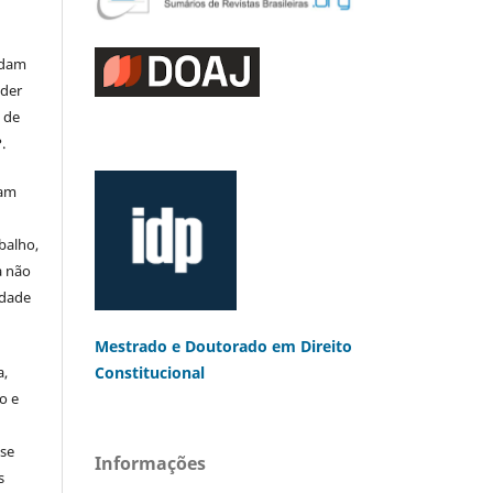
rdam
eder
s de
.
mam
balho,
a não
edade
Mestrado e Doutorado
em Direito
a,
Constitucional
o e
 se
Informações
s