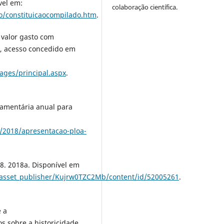
vel em:
colaboração científica.
ao/constituicaocompilado.htm
.
 valor gasto com
a, acesso concedido em
ages/principal.aspx
.
rçamentária anual para
/2018/apresentacao-ploa-
8. 2018a. Disponível em
/asset_publisher/Kujrw0TZC2Mb/content/id/52005261
.
 a
os sobre a historicidade