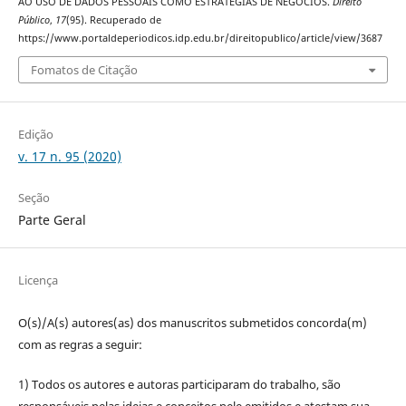
AO USO DE DADOS PESSOAIS COMO ESTRATÉGIAS DE NEGÓCIOS.
Direito
Público
,
17
(95). Recuperado de
https://www.portaldeperiodicos.idp.edu.br/direitopublico/article/view/3687
Fomatos de Citação
Edição
v. 17 n. 95 (2020)
Seção
Parte Geral
Licença
O(s)/A(s) autores(as) dos manuscritos submetidos concorda(m)
com as regras a seguir:
1) Todos os autores e autoras participaram do trabalho, são