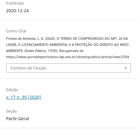
Publicado
2020-12-24
Como Citar
Freitas de Almeida, L. A. (2020). O TERMO DE COMPROMISSO DO ART. 26 DA
LINDB, O LICENCIAMENTO AMBIENTAL E A PROTEÇÃO DO DIREITO AO MEIO
AMBIENTE.
Direito Público
,
17
(95). Recuperado de
https://www.portaldeperiodicos.idp.edu.br/direitopublico/article/view/3764
Fomatos de Citação
Edição
v. 17 n. 95 (2020)
Seção
Parte Geral