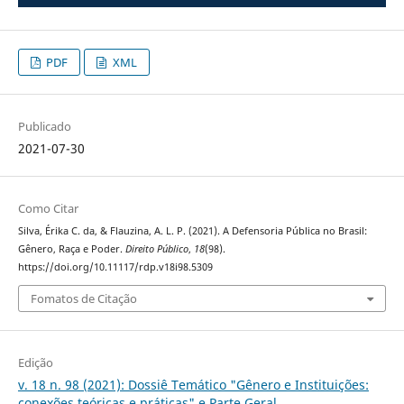
PDF
XML
Publicado
2021-07-30
Como Citar
Silva, Érika C. da, & Flauzina, A. L. P. (2021). A Defensoria Pública no Brasil:
Gênero, Raça e Poder.
Direito Público
,
18
(98).
https://doi.org/10.11117/rdp.v18i98.5309
Fomatos de Citação
Edição
v. 18 n. 98 (2021): Dossiê Temático "Gênero e Instituições:
conexões teóricas e práticas" e Parte Geral