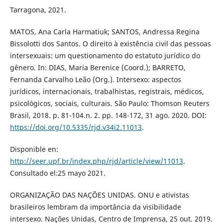
Tarragona, 2021.
MATOS, Ana Carla Harmatiuk; SANTOS, Andressa Regina
Bissolotti dos Santos. O direito à existência civil das pessoas
intersexuais: um questionamento do estatuto jurídico do
gênero. In: DIAS, Maria Berenice (Coord.); BARRETO,
Fernanda Carvalho Leão (Org.). Intersexo: aspectos
jurídicos, internacionais, trabalhistas, registrais, médicos,
psicológicos, sociais, culturais. São Paulo: Thomson Reuters
Brasil, 2018. p. 81-104.n. 2. pp. 148-172, 31 ago. 2020. DOI:
https://doi.org/10.5335/rjd.v34i2.11013
.
Disponible en:
http://seer.upf.br/index.php/rjd/article/view/11013
.
Consultado el:25 mayo 2021.
ORGANIZAÇÃO DAS NAÇÕES UNIDAS. ONU e ativistas
brasileiros lembram da importância da visibilidade
intersexo. Nações Unidas, Centro de Imprensa, 25 out. 2019.