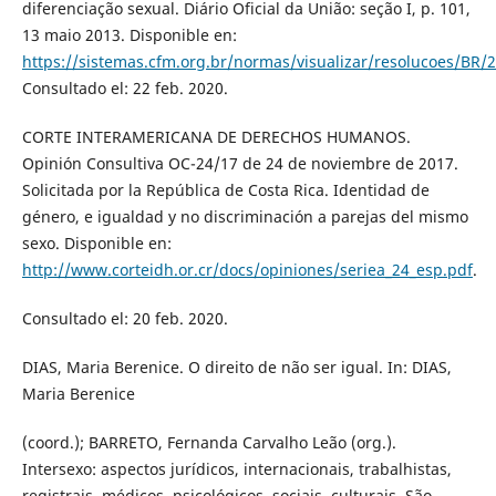
diferenciação sexual. Diário Oficial da União: seção I, p. 101,
13 maio 2013. Disponible en:
https://sistemas.cfm.org.br/normas/visualizar/resolucoes/BR/
Consultado el: 22 feb. 2020.
CORTE INTERAMERICANA DE DERECHOS HUMANOS.
Opinión Consultiva OC-24/17 de 24 de noviembre de 2017.
Solicitada por la República de Costa Rica. Identidad de
género, e igualdad y no discriminación a parejas del mismo
sexo. Disponible en:
http://www.corteidh.or.cr/docs/opiniones/seriea_24_esp.pdf
.
Consultado el: 20 feb. 2020.
DIAS, Maria Berenice. O direito de não ser igual. In: DIAS,
Maria Berenice
(coord.); BARRETO, Fernanda Carvalho Leão (org.).
Intersexo: aspectos jurídicos, internacionais, trabalhistas,
registrais, médicos, psicológicos, sociais, culturais. São