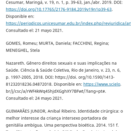
Cesumar, Maringá, v. 19, n. 1, p. 39-63, jan./abr. 2019. DOI:
https://doi.org/10.17765/2176-9184.2019v19n1p39-63
.
Disponible en:
https://periodicos.unicesumar.edu.br/index.php/revjuridica/ar
Consultado el: 21 mayo 2021.
GOMES, Romeu; MURTA, Daniela; FACCHINI, Regina;
MENEGHEL, Stela
Nazareth. Gênero direitos sexuais e suas implicações na
Saúde. Ciência & Saúde Coletiva, Rio de Janeiro, v. 23, n. 6,
p. 1997-2005, 2018. DOI: https://doi. org/10.1590/1413-
81232018236.04872018. Disponible en:
https://www.scielo
.
br/j/csc/a/rWF4kWq4ShjdXGghXY7BFwt/?lang=pt#.
Consultado el: 24 mayo 2021.
GUIMARÃES JUNIOR, Anibal Ribeiro. Identidade cirúrgica: o
melhor interesse da criança intersexo portadora de
genitália ambígua. Uma perspectiva bioética. 2014. 151 f.