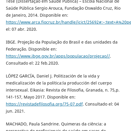
Tese (Dissertação em Saúde Pública) – Escola Nacional de
Saúde Pública Sergio Arouca, Fundação Oswaldo Cruz, Rio
de Janeiro, 2014. Disponible en:
https://www.arca.fiocruz.br/handle/icict/25692#:~:text=A
el: 07 abr. 2020.
IBGE. Projeção da População do Brasil e das unidades da
Federação. Disponible en:
https://www.ibge.gov.br/apps/populacao/projecao//
.
Consultado el: 22 feb.2020.
LÓPEZ GARCÍA, Daniel J. Politización de la vida y
medicalización de la política:la producción del cuerpo
intersexual. Eikasia: Revista de Filosofia, Granada, n. 75,p.
141-157, Mayo 2017. Disponible en:
https://revistadefilosofia.org/75-07.pdf
. Consultado el: 04
jun. 2021.
MACHADO, Paula Sandrine. Quimeras da ciência: a
perspectiva de profissionais de saúde em casos de