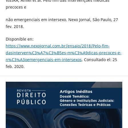
VIEIRA, Amiel et al. Pelo fim das intervenções médicas
precoces e
não emergenciais em intersexo. Nexo Jornal, São Paulo, 27
fev. 2018.
Disponible en:
https://www.nexojornal.com.br/ensaio/2018/Pelo-fim-
dasinterven%C3%A7%C3%B5es-m%C3%A9dicas-precoces-e-
n%C3%A3oemergenciais-em-intersexos
. Consultado el: 25
feb. 2020.