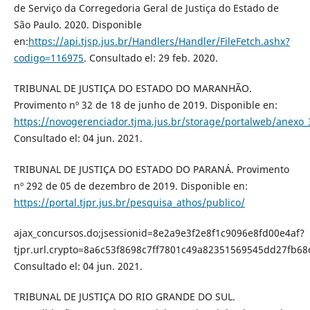
de Serviço da Corregedoria Geral de Justiça do Estado de
São Paulo. 2020. Disponible
en:
https://api.tjsp.jus.br/Handlers/Handler/FileFetch.ashx?
codigo=116975
. Consultado el: 29 feb. 2020.
TRIBUNAL DE JUSTIÇA DO ESTADO DO MARANHÃO.
Provimento nº 32 de 18 de junho de 2019. Disponible en:
https://novogerenciador.tjma.jus.br/storage/portalweb/anexo
Consultado el: 04 jun. 2021.
TRIBUNAL DE JUSTIÇA DO ESTADO DO PARANÁ. Provimento
nº 292 de 05 de dezembro de 2019. Disponible en:
https://portal.tjpr.jus.br/pesquisa_athos/publico/
ajax_concursos.do;jsessionid=8e2a9e3f2e8f1c9096e8fd00e4af?
tjpr.url.crypto=8a6c53f8698c7ff7801c49a82351569545dd27fb
Consultado el: 04 jun. 2021.
TRIBUNAL DE JUSTIÇA DO RIO GRANDE DO SUL.