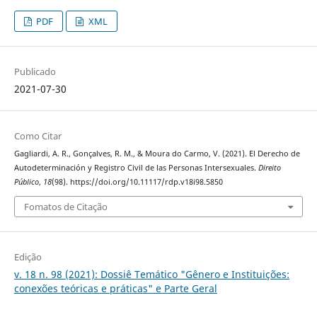
PDF
XML
Publicado
2021-07-30
Como Citar
Gagliardi, A. R., Gonçalves, R. M., & Moura do Carmo, V. (2021). El Derecho de
Autodeterminación y Registro Civil de las Personas Intersexuales.
Direito
Público
,
18
(98). https://doi.org/10.11117/rdp.v18i98.5850
Fomatos de Citação
Edição
v. 18 n. 98 (2021): Dossiê Temático "Gênero e Instituições:
conexões teóricas e práticas" e Parte Geral