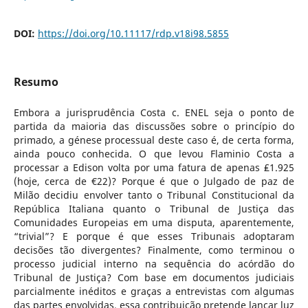
DOI:
https://doi.org/10.11117/rdp.v18i98.5855
Resumo
Embora a jurisprudência Costa c. ENEL seja o ponto de
partida da maioria das discussões sobre o princípio do
primado, a génese processual deste caso é, de certa forma,
ainda pouco conhecida. O que levou Flaminio Costa a
processar a Edison volta por uma fatura de apenas ₤1.925
(hoje, cerca de €22)? Porque é que o Julgado de paz de
Milão decidiu envolver tanto o Tribunal Constitucional da
República Italiana quanto o Tribunal de Justiça das
Comunidades Europeias em uma disputa, aparentemente,
“trivial”? E porque é que esses Tribunais adoptaram
decisões tão divergentes? Finalmente, como terminou o
processo judicial interno na sequência do acórdão do
Tribunal de Justiça? Com base em documentos judiciais
parcialmente inéditos e graças a entrevistas com algumas
das partes envolvidas, essa contribuição pretende lançar luz