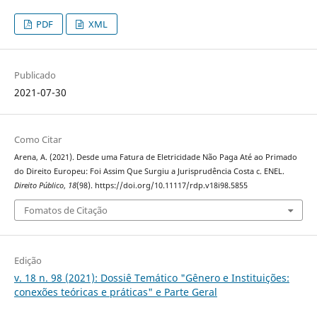
PDF
XML
Publicado
2021-07-30
Como Citar
Arena, A. (2021). Desde uma Fatura de Eletricidade Não Paga Até ao Primado
do Direito Europeu: Foi Assim Que Surgiu a Jurisprudência Costa c. ENEL.
Direito Público
,
18
(98). https://doi.org/10.11117/rdp.v18i98.5855
Fomatos de Citação
Edição
v. 18 n. 98 (2021): Dossiê Temático "Gênero e Instituições:
conexões teóricas e práticas" e Parte Geral