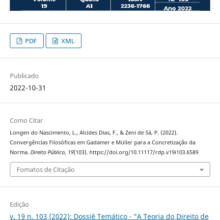
PDF
XML
Publicado
2022-10-31
Como Citar
Longen do Nascimento, L., Alcides Dias, F., & Zeni de Sá, P. (2022).
Convergências Filosóficas em Gadamer e Müller para a Concretização da
Norma.
Direito Público
,
19
(103). https://doi.org/10.11117/rdp.v19i103.6589
Fomatos de Citação
Edição
v. 19 n. 103 (2022): Dossiê Temático - "A Teoria do Direito de