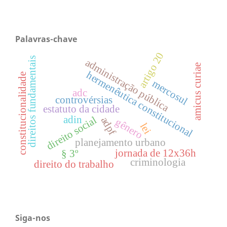
Palavras-chave
artigo 20
direitos fundamentais
administração pública
amicus curiae
hermenêutica constitucional
constitucionalidade
mercosul
adc
controvérsias
estatuto da cidade
adin
direito social
adpf
gênero
lei
planejamento urbano
jornada de 12x36h
§ 3º
criminologia
direito do trabalho
Siga-nos