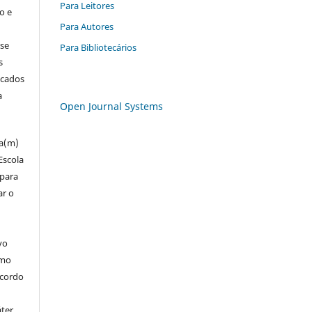
Para Leitores
o e
Para Autores
 se
Para Bibliotecários
s
icados
a
Open Journal Systems
za(m)
Escola
 para
ar o
vo
omo
acordo
áter