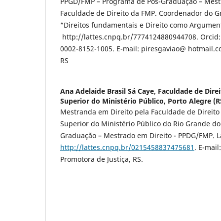
PPGD/FMP – Programa de Pós-Graduação – Mestr
Faculdade de Direito da FMP. Coordenador do G
“Direitos fundamentais e Direito como Argument
http://lattes.cnpq.br/7774124880944708. Orcid
0002-8152-1005. E-mail: piresgaviao@ hotmail.co
RS
Ana Adelaide Brasil Sá Caye,
Faculdade de Dire
Superior do Ministério Público, Porto Alegre (RS
Mestranda em Direito pela Faculdade de Direito
Superior do Ministério Público do Rio Grande do
Graduação – Mestrado em Direito - PPDG/FMP. La
http://lattes.cnpq.br/0215458837475681
. E-mai
Promotora de Justiça, RS.