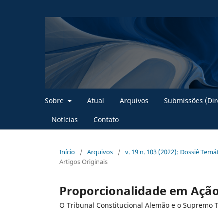
Sobre
Atual
Arquivos
Submissões (Dire
Notícias
Contato
Início
/
Arquivos
/
v. 19 n. 103 (2022): Dossiê Temát
Artigos Originais
Proporcionalidade em Ação
O Tribunal Constitucional Alemão e o Supremo Tr