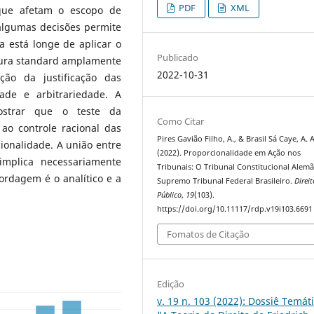
PDF
XML
s que afetam o escopo de
 algumas decisões permite
 está longe de aplicar o
Publicado
tura standard amplamente
2022-10-31
eção da justificação das
dade e arbitrariedade. A
ostrar que o teste da
Como Citar
 ao controle racional das
Pires Gavião Filho, A., & Brasil Sá Caye, A. A
cionalidade. A união entre
(2022). Proporcionalidade em Ação nos
implica necessariamente
Tribunais: O Tribunal Constitucional Alemã
ordagem é o analítico e a
Supremo Tribunal Federal Brasileiro.
Direit
Público
,
19
(103).
https://doi.org/10.11117/rdp.v19i103.6691
Fomatos de Citação
Edição
v. 19 n. 103 (2022): Dossiê Temáti