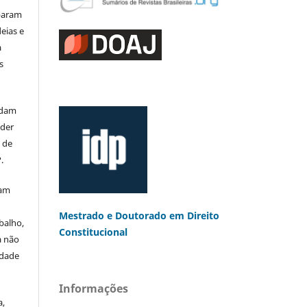
iparam
eias e
a
s
rdam
eder
s de
.
mam
Mestrado e Doutorado
em Direito
balho,
Constitucional
a não
edade
Informações
a,