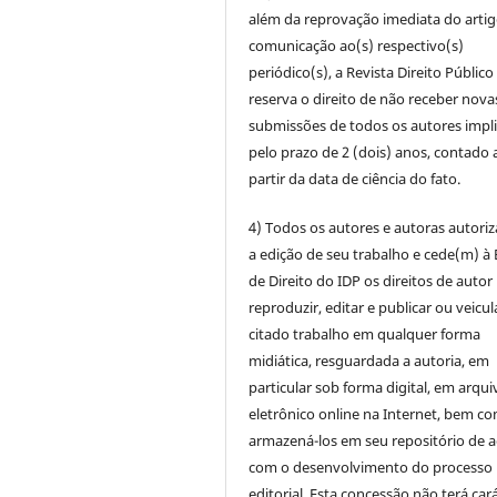
além da reprovação imediata do artig
comunicação ao(s) respectivo(s)
periódico(s), a Revista Direito Público
reserva o direito de não receber nova
submissões de todos os autores impl
pelo prazo de 2 (dois) anos, contado 
partir da data de ciência do fato.
4) Todos os autores e autoras autori
a edição de seu trabalho e cede(m) à 
de Direito do IDP os direitos de autor
reproduzir, editar e publicar ou veicul
citado trabalho em qualquer forma
midiática, resguardada a autoria, em
particular sob forma digital, em arqui
eletrônico online na Internet, bem c
armazená-los em seu repositório de 
com o desenvolvimento do processo
editorial. Esta concessão não terá car