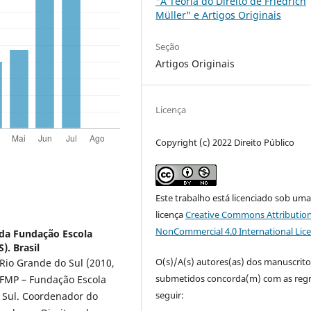
"A Teoria do Direito de Friedrich
Müller" e Artigos Originais
Seção
Artigos Originais
Licença
Copyright (c) 2022 Direito Público
Este trabalho está licenciado sob um
licença
Creative Commons Attribution
NonCommercial 4.0 International Lic
 da Fundação Escola
). Brasil
O(s)/A(s) autores(as) dos manuscrito
Rio Grande do Sul (2010,
submetidos concorda(m) com as regr
a FMP – Fundação Escola
seguir:
o Sul. Coordenador do