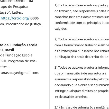
ado em Direito – da
1) Todos os autores e autoras partic
rupo de Pesquisa
do trabalho, são responsáveis pelas id
ação”. Lattes:
conceitos nele emitidos e atestam su
:
https://orcid.org/
0000-
conformidade com os princípios ético
m. Procurador de Justiça,
exigidos.
2) Todos os autores e autoras conco
ito da Fundação Escola
com a forma final do trabalho e em c
). Brasil
os direitos para publicação nos canai
 da Fundação Escola
publicação da Escola de Direito do IDP
 Sul, Programa de Pós-
ttes:
3) Todos os autores e autoras infor
l: anasacaye@gmail.com.
que o manuscrito é de sua autoria e
assumem a responsabilidade pelo tra
declarando que a obra a ser publicad
infringe quaisquer direitos de propri
intelectual de terceiros.
3.1) Em caso de submissão simultâne