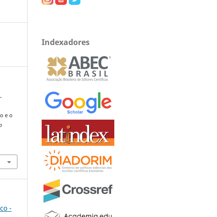
Indexadores
.
o e o
o
co -