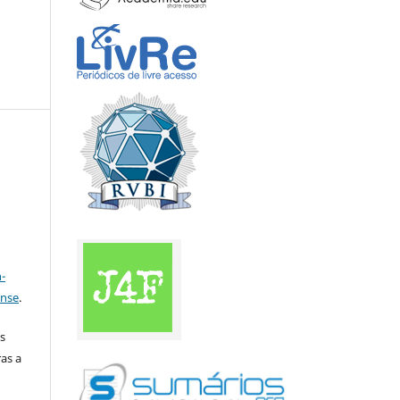
a
-
ense
.
s
as a