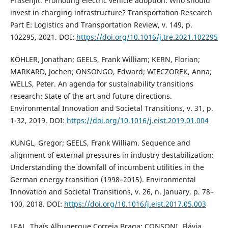
Prasenjit. Promoting electric vehicle adoption: Who should
invest in charging infrastructure? Transportation Research
Part E: Logistics and Transportation Review, v. 149, p.
102295, 2021. DOI:
https://doi.org/10.1016/j.tre.2021.102295
KÖHLER, Jonathan; GEELS, Frank William; KERN, Florian;
MARKARD, Jochen; ONSONGO, Edward; WIECZOREK, Anna;
WELLS, Peter. An agenda for sustainability transitions
research: State of the art and future directions.
Environmental Innovation and Societal Transitions, v. 31, p.
1-32, 2019. DOI:
https://doi.org/10.1016/j.eist.2019.01.004
KUNGL, Gregor; GEELS, Frank William. Sequence and
alignment of external pressures in industry destabilization:
Understanding the downfall of incumbent utilities in the
German energy transition (1998–2015). Environmental
Innovation and Societal Transitions, v. 26, n. January, p. 78–
100, 2018. DOI:
https://doi.org/10.1016/j.eist.2017.05.003
LEAL, Thaís Albuqerque Correia Braga; CONSONI, Flávia