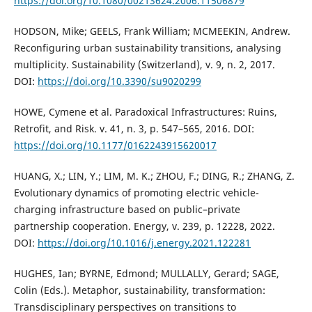
https://doi.org/10.1080/00213624.2006.11506879
HODSON, Mike; GEELS, Frank William; MCMEEKIN, Andrew.
Reconfiguring urban sustainability transitions, analysing
multiplicity. Sustainability (Switzerland), v. 9, n. 2, 2017.
DOI:
https://doi.org/10.3390/su9020299
HOWE, Cymene et al. Paradoxical Infrastructures: Ruins,
Retrofit, and Risk. v. 41, n. 3, p. 547–565, 2016. DOI:
https://doi.org/10.1177/0162243915620017
HUANG, X.; LIN, Y.; LIM, M. K.; ZHOU, F.; DING, R.; ZHANG, Z.
Evolutionary dynamics of promoting electric vehicle-
charging infrastructure based on public–private
partnership cooperation. Energy, v. 239, p. 12228, 2022.
DOI:
https://doi.org/10.1016/j.energy.2021.122281
HUGHES, Ian; BYRNE, Edmond; MULLALLY, Gerard; SAGE,
Colin (Eds.). Metaphor, sustainability, transformation:
Transdisciplinary perspectives on transitions to