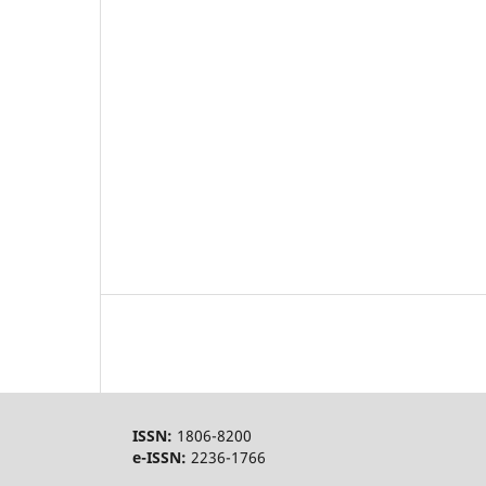
ISSN:
1806-8200
e-ISSN:
2236-1766