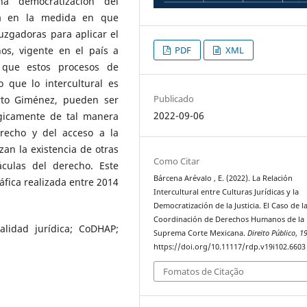
na democratización del
sma en la medida en que
uzgadoras para aplicar el
os, vigente en el país a
PDF
XML
s que estos procesos de
o que lo intercultural es
Publicado
erto Giménez, pueden ser
2022-09-06
gicamente de tal manera
recho y del acceso a la
izan la existencia de otras
Como Citar
áculas del derecho. Este
Bárcena Arévalo , E. (2022). La Relación
áfica realizada entre 2014
Intercultural entre Culturas Jurídicas y la
Democratización de la Justicia. El Caso de l
Coordinación de Derechos Humanos de la
alidad jurídica; CoDHAP;
Suprema Corte Mexicana.
Direito Público
,
1
https://doi.org/10.11117/rdp.v19i102.6603
Fomatos de Citação