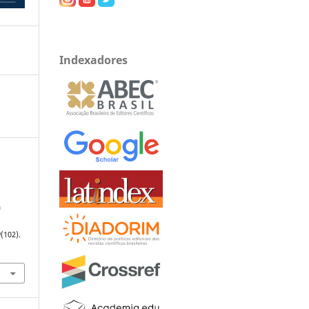
Indexadores
a
9
(102).