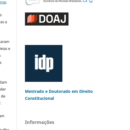
ense
.
s
as a
iparam
eias e
a
s
rdam
eder
Mestrado e Doutorado
em Direito
s de
Constitucional
.
mam
Informações
balho,