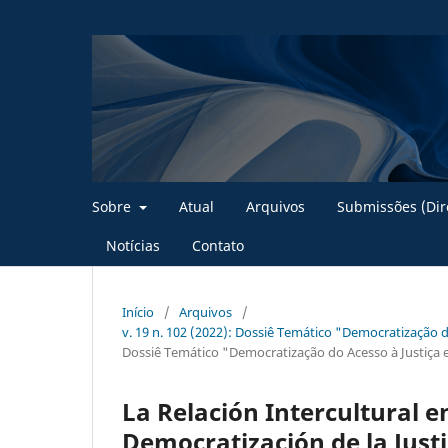
Sobre
Atual
Arquivos
Submissões (Dire
Notícias
Contato
Início
/
Arquivos
/
v. 19 n. 102 (2022): Dossiê Temático "Democratização 
Dossiê Temático "Democratização do Acesso à Justiça 
La Relación Intercultural en
Democratización de la Justi