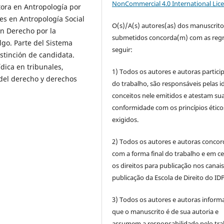
NonCommercial 4.0 International Lic
ora en Antropología por
es en Antropología Social
O(s)/A(s) autores(as) dos manuscrito
n Derecho por la
submetidos concorda(m) com as regr
go. Parte del Sistema
seguir:
stinción de candidata.
ídica en tribunales,
1) Todos os autores e autoras partic
s del derecho y derechos
do trabalho, são responsáveis pelas id
conceitos nele emitidos e atestam su
conformidade com os princípios ético
exigidos.
2) Todos os autores e autoras conco
com a forma final do trabalho e em c
os direitos para publicação nos canai
publicação da Escola de Direito do IDP
3) Todos os autores e autoras infor
que o manuscrito é de sua autoria e
assumem a responsabilidade pelo tra