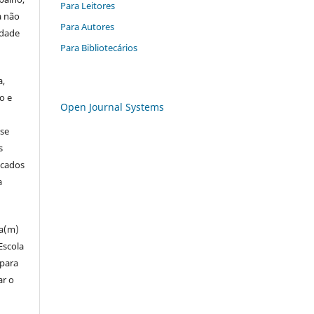
Para Leitores
a não
Para Autores
edade
Para Bibliotecários
a,
o e
Open Journal Systems
 se
s
icados
a
za(m)
Escola
 para
ar o