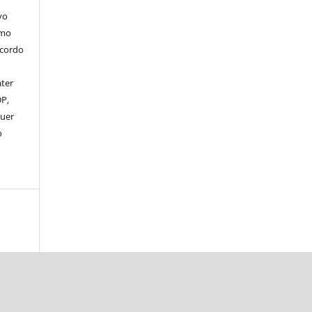
vo
omo
acordo
áter
DP,
uer
o