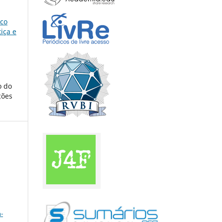
ico
iça e
o do
ções
a
-