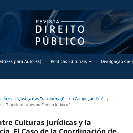
trizes para Autores)
Políticas Editoriais
Divulgação Cien
do Acesso à Justiça e as Transformações no Campo Jurídico"
/
e as Transformações no Campo Jurídico"
tre Culturas Jurídicas y la
cia. El Caso de la Coordinación de