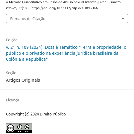
o Método Quantitativo em Casos de Abuso Sexual Infanto-Juvenil .
Direito
Público
,
21
(109). https://doi.org/10.11117/rdp.v21i109.7166
Fomatos de Citação
Edição
v. 21 n. 109 (2024): Dossiê Temático "Terra e propriedade: o
público e o privado na experiência jurídica brasileira da
Colônia à República"
Seção
Artigos Originais
Licença
Copyright (c) 2024 Direito Público