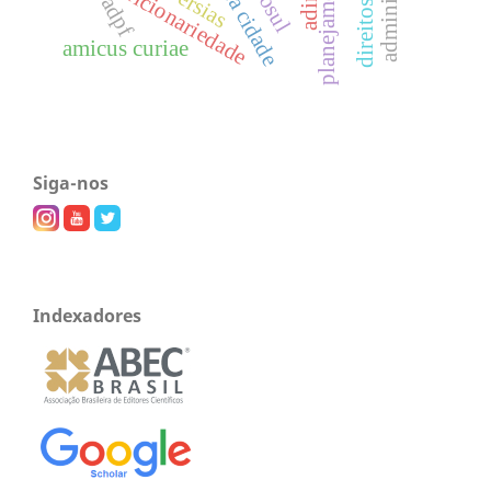
discricionariedade
adin
adpf
amicus curiae
Siga-nos
Indexadores