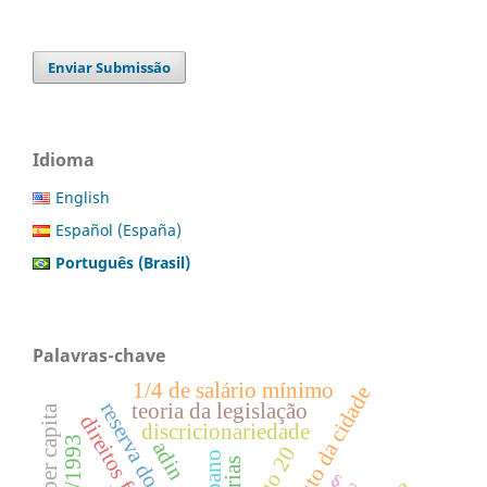
Enviar Submissão
Idioma
English
Español (España)
Português (Brasil)
Palavras-chave
1/4 de salário mínimo
estatuto da cidade
reserva do possível
teoria da legislação
discricionariedade
adin
artigo 20