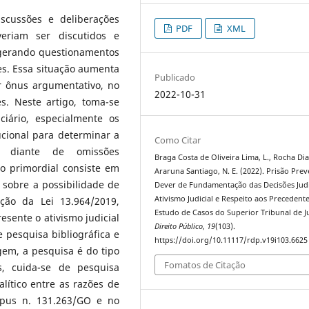
scussões e deliberações
PDF
XML
veriam ser discutidos e
 gerando questionamentos
es. Essa situação aumenta
Publicado
r ônus argumentativo, no
2022-10-31
es. Neste artigo, toma-se
iário, especialmente os
ucional para determinar a
Como Citar
s, diante de omissões
Braga Costa de Oliveira Lima, L., Rocha Dias
o primordial consiste em
Araruna Santiago, N. E. (2022). Prisão Prev
 sobre a possibilidade de
Dever de Fundamentação das Decisões Judic
Ativismo Judicial e Respeito aos Precedente
ção da Lei 13.964/2019,
Estudo de Casos do Superior Tribunal de Ju
sente o ativismo judicial
Direito Público
,
19
(103).
de pesquisa bibliográfica e
https://doi.org/10.11117/rdp.v19i103.6625
em, a pesquisa é do tipo
Fomatos de Citação
os, cuida-se de pesquisa
nalítico entre as razões de
rpus n. 131.263/GO e no