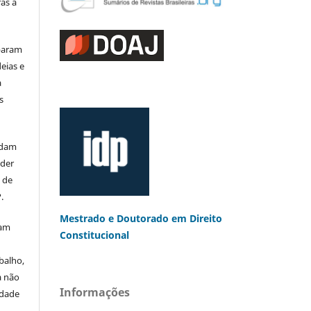
as a
iparam
eias e
a
s
rdam
eder
s de
.
Mestrado e Doutorado
em Direito
mam
Constitucional
balho,
a não
Informações
edade