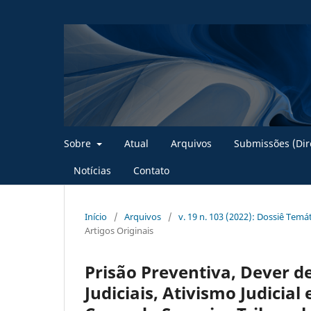
Sobre
Atual
Arquivos
Submissões (Dire
Notícias
Contato
Início
/
Arquivos
/
v. 19 n. 103 (2022): Dossiê Temát
Artigos Originais
Prisão Preventiva, Dever 
Judiciais, Ativismo Judicia