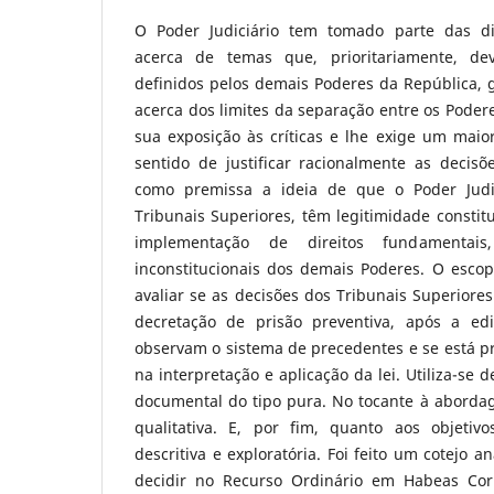
O Poder Judiciário tem tomado parte das di
acerca de temas que, prioritariamente, de
definidos pelos demais Poderes da República,
acerca dos limites da separação entre os Poder
sua exposição às críticas e lhe exige um maio
sentido de justificar racionalmente as decisõ
como premissa a ideia de que o Poder Judic
Tribunais Superiores, têm legitimidade constit
implementação de direitos fundamentai
inconstitucionais dos demais Poderes. O escop
avaliar se as decisões dos Tribunais Superiores
decretação de prisão preventiva, após a edi
observam o sistema de precedentes e se está pre
na interpretação e aplicação da lei. Utiliza-se 
documental do tipo pura. No tocante à abordag
qualitativa. E, por fim, quanto aos objetiv
descritiva e exploratória. Foi feito um cotejo a
decidir no Recurso Ordinário em Habeas Co