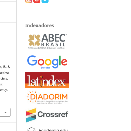
Indexadores
, E., &
entiva,
iais,
s:
stiça.