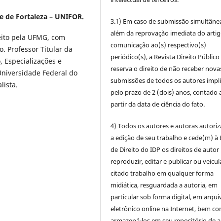
e de Fortaleza – UNIFOR.
3.1) Em caso de submissão simultâne
além da reprovação imediata do artig
eito pela UFMG, com
comunicação ao(s) respectivo(s)
. Professor Titular da
periódico(s), a Revista Direito Público
, Especializações e
reserva o direito de não receber nova
Universidade Federal do
submissões de todos os autores impl
lista.
pelo prazo de 2 (dois) anos, contado 
partir da data de ciência do fato.
4) Todos os autores e autoras autori
a edição de seu trabalho e cede(m) à 
de Direito do IDP os direitos de autor
reproduzir, editar e publicar ou veicul
citado trabalho em qualquer forma
midiática, resguardada a autoria, em
particular sob forma digital, em arqui
eletrônico online na Internet, bem c
armazená-los em seu repositório de 