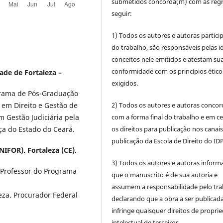
submetidos concorda(m) com as regr
seguir:
1) Todos os autores e autoras partic
do trabalho, são responsáveis pelas id
conceitos nele emitidos e atestam su
conformidade com os princípios ético
ade de Fortaleza –
exigidos.
grama de Pós-Graduação
2) Todos os autores e autoras conco
 em Direito e Gestão de
com a forma final do trabalho e em c
m Gestão Judiciária pela
os direitos para publicação nos canai
iça do Estado do Ceará.
publicação da Escola de Direito do IDP
NIFOR). Fortaleza (CE).
3) Todos os autores e autoras infor
 Professor do Programa
que o manuscrito é de sua autoria e
assumem a responsabilidade pelo tra
eza. Procurador Federal
declarando que a obra a ser publicad
infringe quaisquer direitos de propri
intelectual de terceiros.