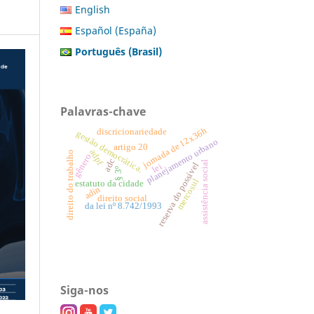
English
Español (España)
Português (Brasil)
Palavras-chave
jornada de 12x36h
discricionariedade
gestão democrática.
planejamento urbano
artigo 20
adpf
direito do trabalho
gênero
adc
assistência social
reserva do possível
lei
§ 3º
mercosul
estatuto da cidade
adin
direito social
da lei nº 8.742/1993
Siga-nos