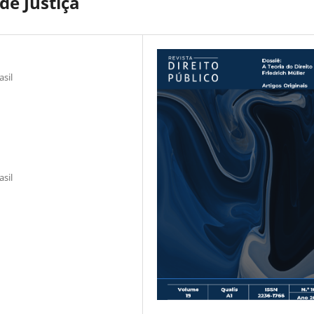
de Justiça
asil
asil