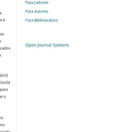
Para Leitores
Para Autores
a,
o e
Para Bibliotecários
 se
s
Open Journal Systems
icados
a
za(m)
Escola
 para
ar o
vo
omo
acordo