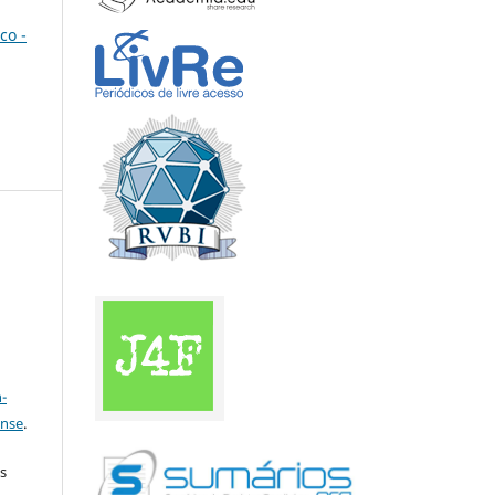
co -
a
-
ense
.
s