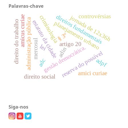
Palavras-chave
controvérsias
direitos fundamentais
criminologia
jornada de 12x36h
amicus curiae
administração pública
estatuto da cidade
direito do trabalho
planejamento urbano
§ 3º
mercosul
artigo 20
lei
gestão democrática.
adin
reserva do possível
adpf
adc
amici curiae
direito social
Siga-nos