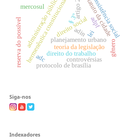
estatuto da cidade
administração pública
artigo 20
hermenêutica constitucional
assistência social
mercosul
§ 3º
direito social
adpf
reserva do possível
adin
lei
planejamento urbano
gênero
teoria da legislação
direito do trabalho
adc
controvérsias
protocolo de brasília
Siga-nos
Indexadores