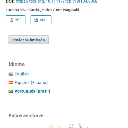
DOI:
https://doi.org/10.11117/rdp.v19i104.6968
Luciana Silva Garcia, Jéssica Yume Nagasaki
PDF
XML
Enviar Submissão
Idioma
English
Español (España)
Português (Brasil)
Palavras-chave