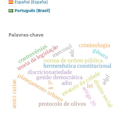
Español (España)
Português (Brasil)
Palavras-chave
criminologia
mercosul
controvérsias
teoria da legislação
gênero
adc
norma de ordem pública.
hermenêutica constitucional
discricionariedade
estatuto da cidade
planejamento urbano
adpf
gestão democrática.
direito social
amici curiae
adin
§ 3º
lei
artigo 20
protocolo de olivos